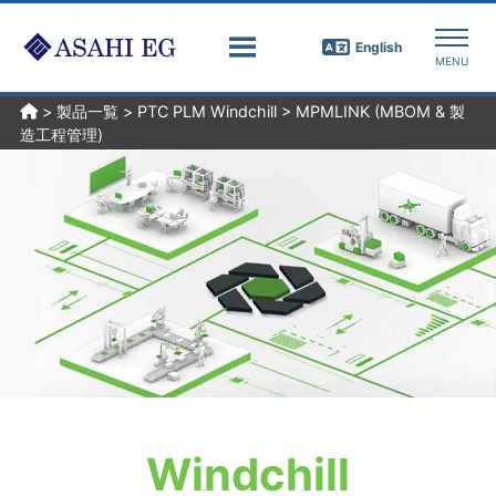
English
>
製品一覧
>
PTC PLM Windchill
>
MPMLINK (MBOM & 製
造工程管理)
Windchill