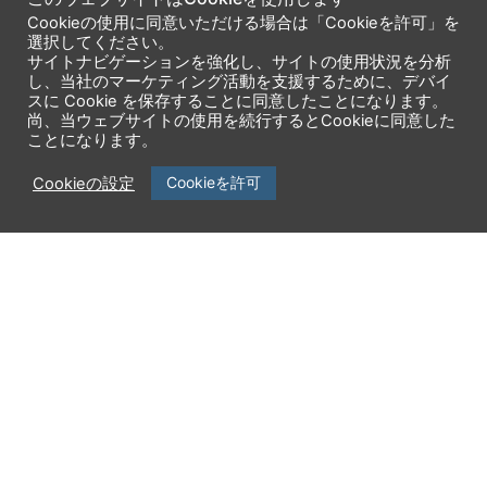
Cookieの使用に同意いただける場合は「Cookieを許可」を
企業情報
製品一覧
選択してください。
サイトナビゲーションを強化し、サイトの使用状況を分析
ニュースリリース
サービス一覧
し、当社のマーケティング活動を支援するために、デバイ
スに Cookie を保存することに同意したことになります。
セミナー・イベント
サポート
尚、当ウェブサイトの使用を続行するとCookieに同意した
ことになります。
採用情報
エンジニアブログ
Cookieを許可
Cookieの設定
パートナーシップ