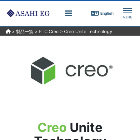
English
>
製品一覧
>
PTC Creo
>
Creo Unite Technology
Creo
Unite