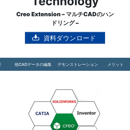
Technology
Creo Extension – マルチCADのハン
ドリング –
資料ダウンロード
要
他CADデータの編集
デモンストレーション
メリット