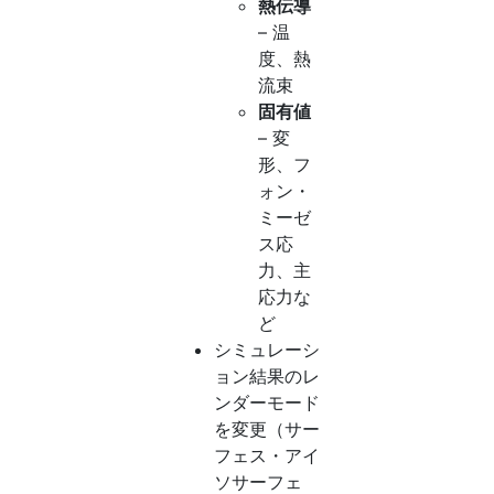
熱伝導
– 温
度、熱
流束
固有値
– 変
形、フ
ォン・
ミーゼ
ス応
力、主
応力な
ど
シミュレーシ
ョン結果のレ
ンダーモード
を変更（サー
フェス・アイ
ソサーフェ