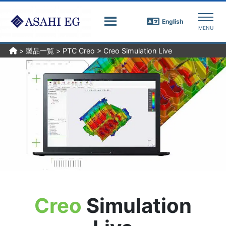
English
>
製品一覧
>
PTC Creo
>
Creo Simulation Live
Creo
Simulation