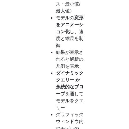
ス・最小値/
最大値）
モデルの
変形
をアニメーシ
ョン化
し、速
度と縮尺を制
御
結果が表示さ
れると解析の
凡例を表示
ダイナミック
クエリー か
永続的なプロ
ーブ
を通して
モデルをクエ
リー
グラフィック
ウィンドウ内
のモデルの