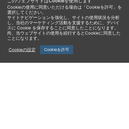
このウェブサイトはCookieを使用します
せん。
Cookieの使用に同意いただける場合は「Cookieを許可」を
構造解析、熱解析、振動解析を行うための総合的なソリュ
選択してください。
ーション「Creo Simulate」は、エンジニアに特化してお
サイトナビゲーションを強化し、サイトの使用状況を分析
し、当社のマーケティング活動を支援するために、デバイ
り、解析担当者ではなくても、より効率的なプロセスが可
スに Cookie を保存することに同意したことになります。
能になります。
尚、当ウェブサイトの使用を続行するとCookieに同意した
ことになります。
Cookieを許可
Cookieの設定
Creo Simulateを確認
Creo TOPに戻