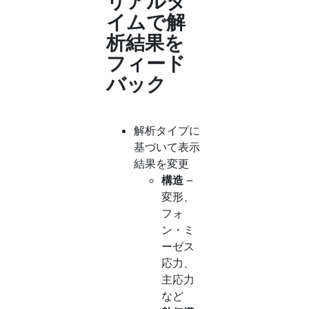
リアルタ
イムで解
析結果を
フィード
バック
解析タイプに
基づいて表示
結果を変更
構造
–
変形、
フォ
ン・ミ
ーゼス
応力、
主応力
など