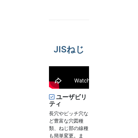
JISねじ
ユーザビリ
ティ
長穴やピッチ穴な
ど豊富な穴図種
類、ねじ部の線種
も簡単変更。ま